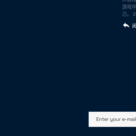
游戏
己。 
Enter your e-mai