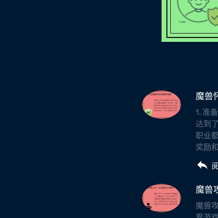
魔兽
1. 
达到
职业
奖励和
魔兽
魔兽攻
界游