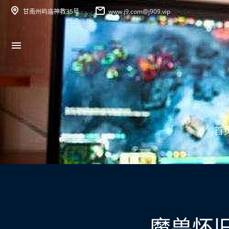
甘南州屿庙神教35号
www.j9.com@j909.vip
首
魔兽怀