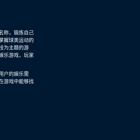
名称，锻炼自己
掌握球类运动的
技为主题的游
娱乐游戏，玩家
用户的娱乐需
在游戏中能够找