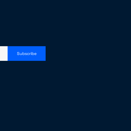
Subscribe