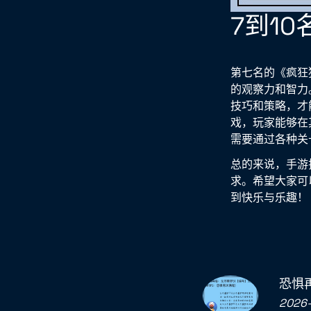
7到10
第七名的《疯狂
的观察力和智力
技巧和策略，才
戏，玩家能够在
需要通过各种关
总的来说，手游
求。希望大家可
到快乐与乐趣！
恐惧
2026-