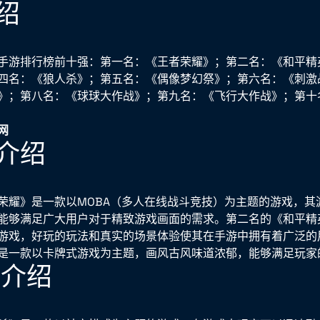
绍
手游排行榜前十强：第一名：《王者荣耀》；第二名：《和平精
四名：《狼人杀》；第五名：《偶像梦幻祭》；第六名：《刺激
》；第八名：《球球大作战》；第九名：《飞行大作战》；第十
网
介绍
荣耀》是一款以MOBA（多人在线战斗竞技）为主题的游戏，其
能够满足广大用户对于精致游戏画面的需求。第二名的《和平精
游戏，好玩的玩法和真实的场景体验使其在手游中拥有着广泛的
是一款以卡牌式游戏为主题，画风古风味道浓郁，能够满足玩家
名介绍