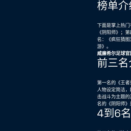
榜单介
下面是掌上热门
《阴阳师》；第
名：《疯狂猜图
游》。
威廉希尔足球官
前三名
第一名的《王者
人物设定简洁，
击战斗为主题的
名的《阴阳师》
4到6