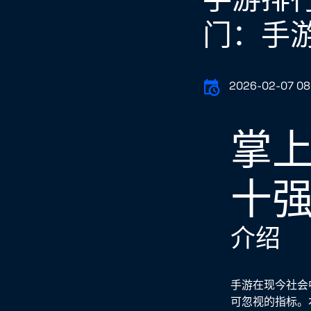
门：手
2026-02-07 08
掌
十
介绍
手游在现今社会
可忽视的指标。