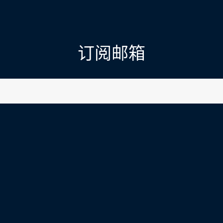
订阅邮箱
l