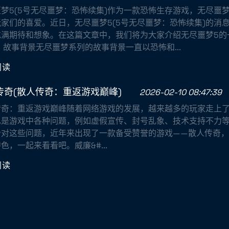
梦5(5号无尽噩梦：恐怖续集)作为一款恐怖生存游戏，无尽噩
家们的喜爱。近日，无尽噩梦5(5号无尽噩梦：恐怖续集)的消
充满期待和想象。在这篇文章中，我们将为大家介绍无尽噩梦5的
 故事背景无尽噩梦系列的故事背景一直以恐怖和...
阅读
传奇(散人传奇：重返游戏巅峰)
2026-02-10 08:47:39
传奇：重返游戏巅峰随着网络游戏的发展，越来越多的玩家走上
也是游戏中各种问题，例如虚假宣传、封号乱象、技术支持不力
针对这些问题，近年来出现了一款备受赞誉的游戏——散人传奇
色，一起来看看吧。威廉&#...
阅读