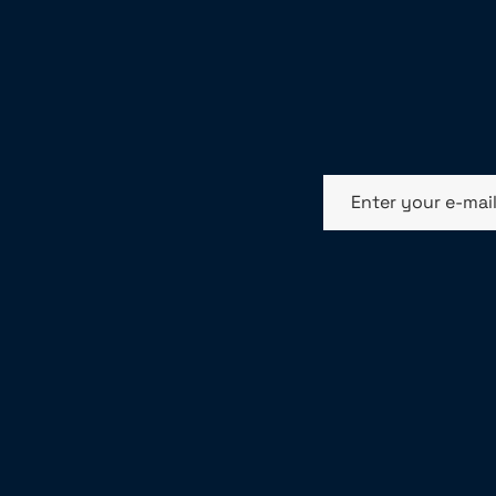
Enter your e-mai