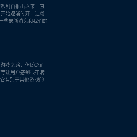
梦系列自推出以来一直
息开始逐渐传开，让粉
一些最新消息和我们的
了游戏之路，但随之而
等等让用户感到很不满
，它有别于其他游戏的