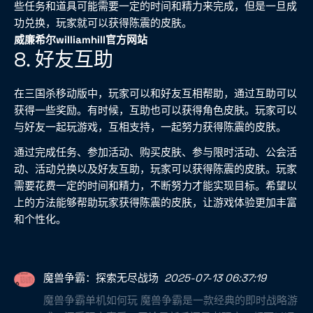
些任务和道具可能需要一定的时间和精力来完成，但是一旦成
功兑换，玩家就可以获得陈震的皮肤。
威廉希尔williamhill官方网站
8. 好友互助
在三国杀移动版中，玩家可以和好友互相帮助，通过互助可以
获得一些奖励。有时候，互助也可以获得角色皮肤。玩家可以
与好友一起玩游戏，互相支持，一起努力获得陈震的皮肤。
通过完成任务、参加活动、购买皮肤、参与限时活动、公会活
动、活动兑换以及好友互助，玩家可以获得陈震的皮肤。玩家
需要花费一定的时间和精力，不断努力才能实现目标。希望以
上的方法能够帮助玩家获得陈震的皮肤，让游戏体验更加丰富
和个性化。
魔兽争霸：探索无尽战场
2025-07-13 06:37:19
魔兽争霸单机如何玩 魔兽争霸是一款经典的即时战略游