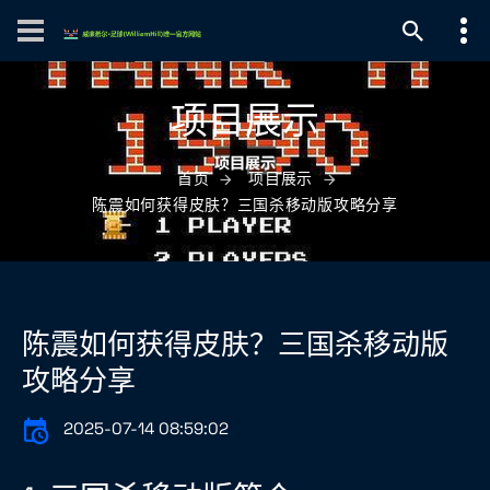
项目展示
首页
项目展示
陈震如何获得皮肤？三国杀移动版攻略分享
陈震如何获得皮肤？三国杀移动版
攻略分享
2025-07-14 08:59:02