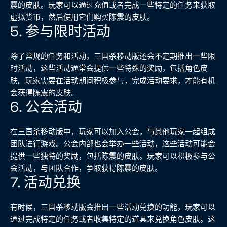
震的皮肤。玩家可以通过充值或者完成一些特定的任务来获取
虚拟货币，然后使用它们购买陈震的皮肤。
5. 参与限时活动
除了常规的任务和活动，三国杀移动版还会不定期推出一些限
时活动，这些活动通常会提供一些特殊的奖励，包括角色皮
肤。玩家需要在活动期间积极参与，完成活动要求，才能有机
会获得陈震的皮肤。
6. 公会活动
在三国杀移动版中，玩家可以加入公会，与其他玩家一起组成
团队进行游戏。公会内部也会举办一些活动，这些活动可能会
提供一些独特的奖励，包括陈震的皮肤。玩家可以积极参与公
会活动，与团队合作，争取获得陈震的皮肤。
7. 活动兑换
有时候，三国杀移动版会推出一些活动兑换的功能，玩家可以
通过完成特定的任务或者收集特定的道具来兑换角色皮肤。这