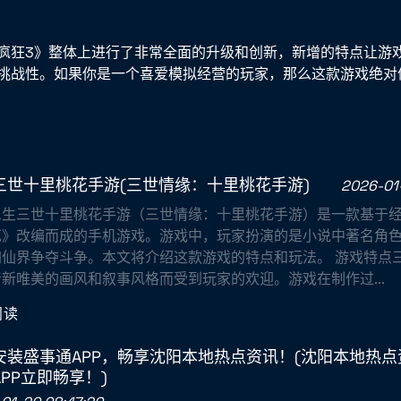
疯狂3》整体上进行了非常全面的升级和创新，新增的特点让游
挑战性。如果你是一个喜爱模拟经营的玩家，那么这款游戏绝对
三世十里桃花手游(三世情缘：十里桃花手游)
2026-01-
三生三世十里桃花手游（三世情缘：十里桃花手游）是一款基于
花》改编而成的手机游戏。游戏中，玩家扮演的是小说中著名角
加仙界争夺斗争。本文将介绍这款游戏的特点和玩法。 游戏特点
新唯美的画风和叙事风格而受到玩家的欢迎。游戏在制作过...
阅读
安装盛事通APP，畅享沈阳本地热点资讯！(沈阳本地热
PP立即畅享！)