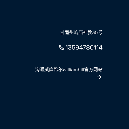
甘南州屿庙神教35号
13594780114
沟通威廉希尔williamhill官方网站