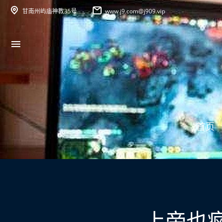
甘南州屿庙神教35号
www.j9.com@j909.vip
首页
上帝也疯